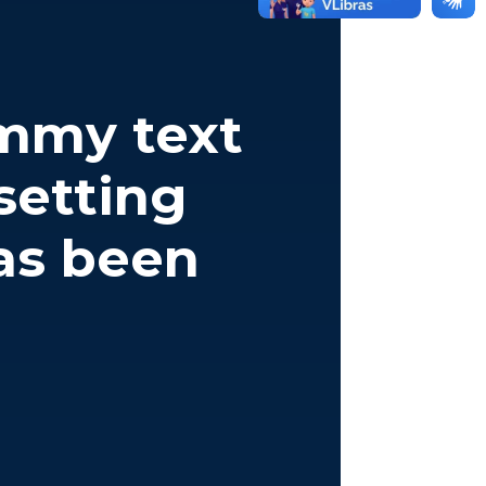
mmy text
setting
as been