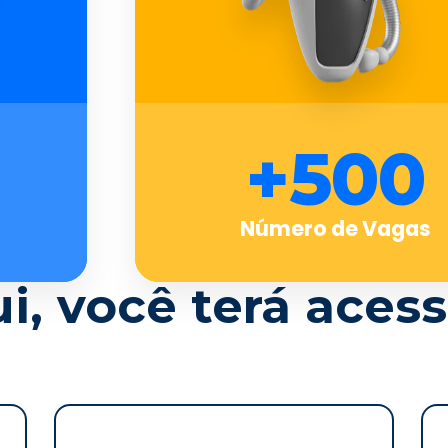
+500
Número de Vagas
i, você terá acess