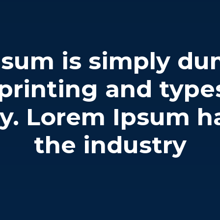
psum is simply du
 printing and type
ry. Lorem Ipsum h
the industry