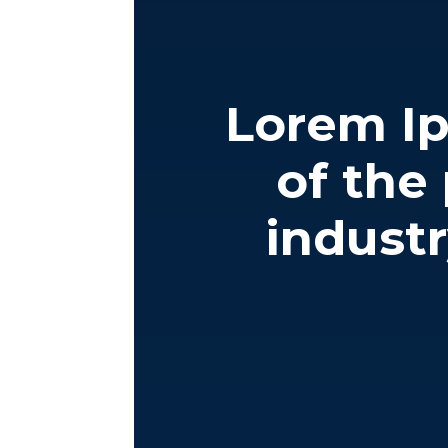
Lorem I
of the
indust